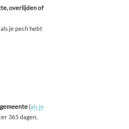
te, overlijden of
ls je pech hebt
de gemeente
(
als je
hter 365 dagen.