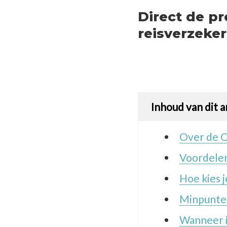
Direct de p
reisverzeke
Inhoud van dit a
Over de O
Voordelen
Hoe kies j
Minpunten
Wanneer i