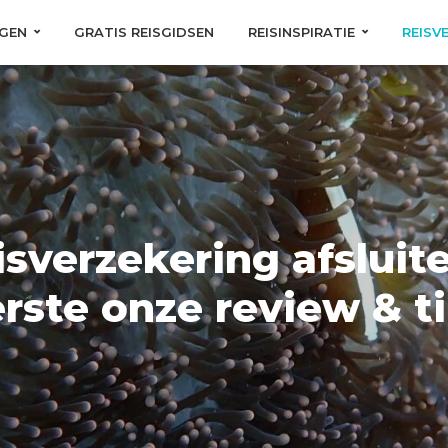
GEN
GRATIS REISGIDSEN
REISINSPIRATIE
REISV
isverzekering afsluit
rste onze review & t