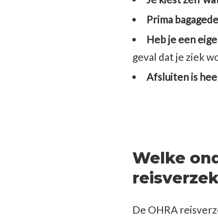
Prima bagagede
Heb je een eige
geval dat je ziek w
Afsluiten is hee
Welke ond
reisverze
De OHRA reisverzek