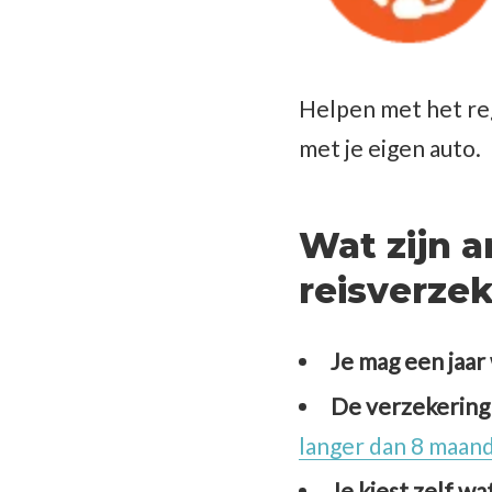
Helpen met het re
met je eigen auto.
Wat zijn 
reisverze
Je mag een jaar 
De verzekering b
langer dan 8 maand
Je kiest zelf wa