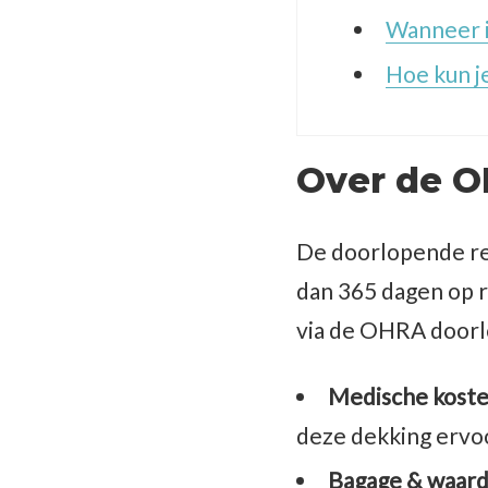
Wanneer i
Hoe kun j
Over de O
De doorlopende re
dan 365 dagen op r
via de OHRA doorl
Medische kost
deze dekking ervo
Bagage & waard