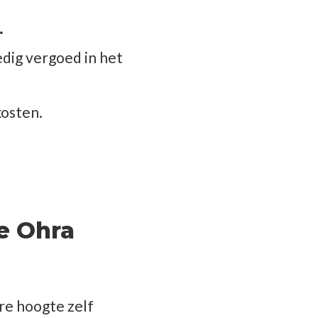
.
edig vergoed in het
kosten.
e Ohra
re hoogte zelf