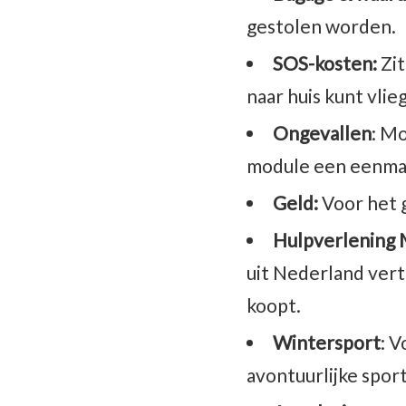
gestolen worden.
SOS-kosten:
Zit
naar huis kunt vlie
Ongevallen
: Mo
module een eenmali
Geld:
Voor het g
Hulpverlening 
uit Nederland vertr
koopt.
Wintersport
: 
avontuurlijke spor