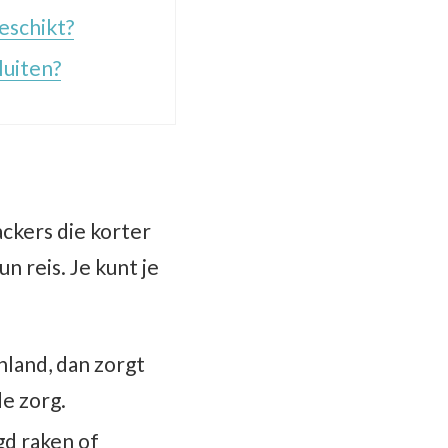
eschikt?
luiten?
ckers die korter
 reis. Je kunt je
nland, dan zorgt
e zorg.
gd raken of