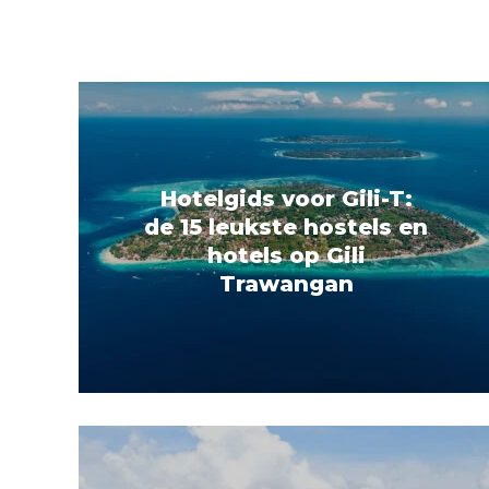
Hotelgids voor Gili-T:
de 15 leukste hostels en
hotels op Gili
Trawangan