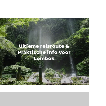
Ultieme reisroute &
Praktische info voor
Lombok