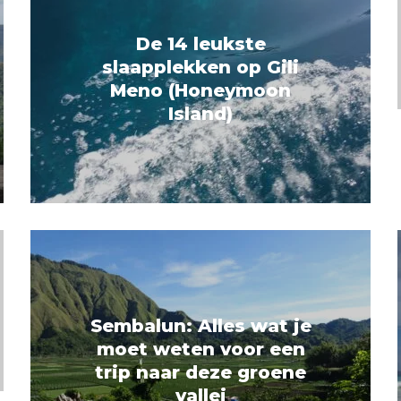
De 14 leukste
slaapplekken op Gili
Meno (Honeymoon
Island)
Sembalun: Alles wat je
moet weten voor een
trip naar deze groene
vallei