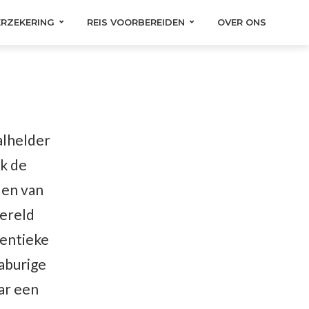
ERZEKERING
REIS VOORBEREIDEN
OVER ONS
alhelder
k de
den van
wereld
hentieke
naburige
aar een