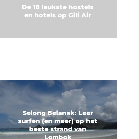
De 18 leukste hostels
en hotels op Gili Air
Selong Belanak: Leer
surfen (en meer) op het
beste strand van
Lombok