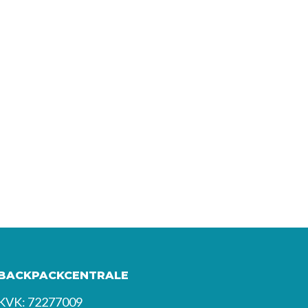
BACKPACKCENTRALE
KVK: 72277009