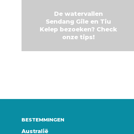
De watervallen
Sendang Gile en Tiu
Kelep bezoeken? Check
onze tips!
BESTEMMINGEN
Australië