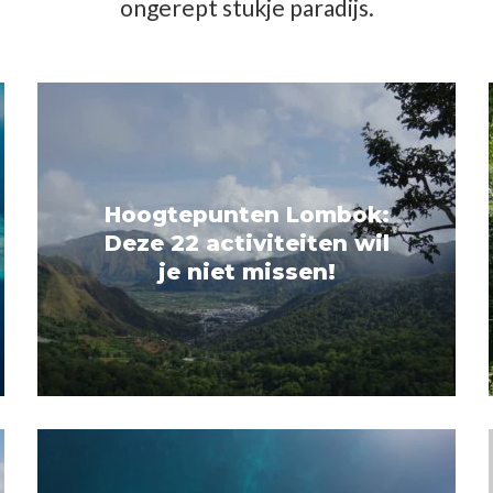
ongerept stukje paradijs.
Hoogtepunten Lombok:
Deze 22 activiteiten wil
je niet missen!