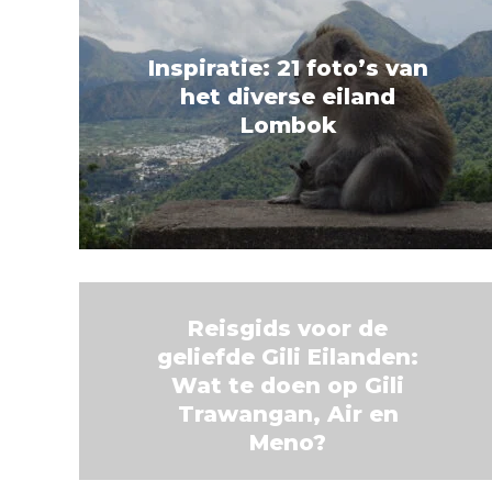
Inspiratie: 21 foto’s van
het diverse eiland
Lombok
Reisgids voor de
geliefde Gili Eilanden:
Wat te doen op Gili
Trawangan, Air en
Meno?