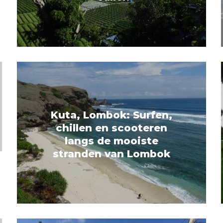
Kuta, Lombok: Surfen,
chillen en scooteren
langs de mooiste
stranden van Lombok