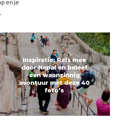
op en je
.
Inspiratie: Reis mee
door Nepal en beleef
een waanzinnig
avontuur met deze 40
foto’s