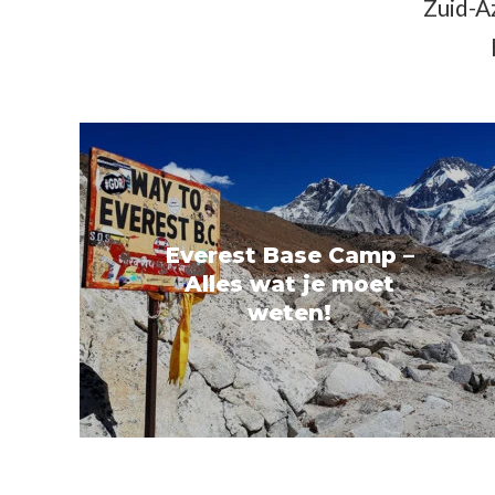
Zuid-Az
Everest Base Camp –
Alles wat je moet
weten!