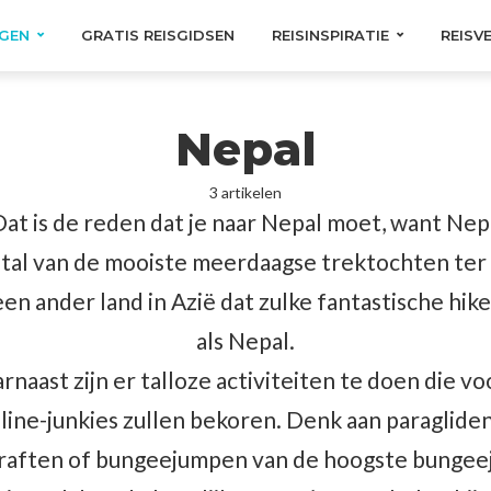
GEN
GRATIS REISGIDSEN
REISINSPIRATIE
REISV
Nepal
3 artikelen
Dat is de reden dat je naar Nepal moet, want Nep
tal van de mooiste meerdaagse trektochten ter
een ander land in Azië dat zulke fantastische hik
als Nepal.
rnaast zijn er talloze activiteiten te doen die vo
line-junkies zullen bekoren. Denk aan paragliden
raften of bungeejumpen van de hoogste bungee