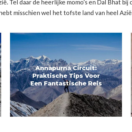
ië. Tel daar de heerlijke momo’s en Dal Bhat bij 
hebt misschien wel het tofste land van heel Azië
Annapurna Circuit:
Praktische Tips Voor
Een Fantastische Reis