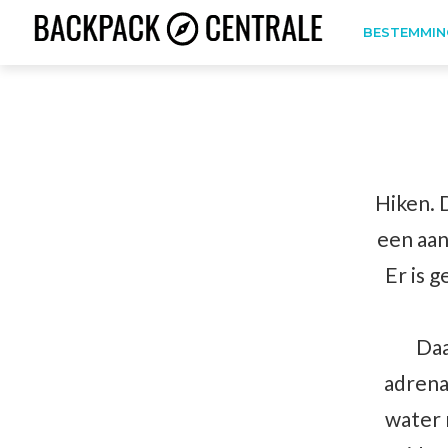
BESTEMMIN
Hiken. 
een aan
Er is g
Daa
adrena
water 