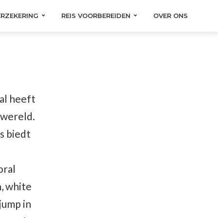
ERZEKERING
REIS VOORBEREIDEN
OVER ONS
al heeft
 wereld.
es biedt
oral
, white
jump in