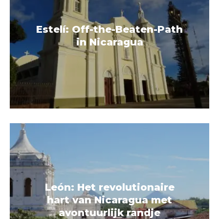
Estelí: Off-the-Beaten-Path
in Nicaragua
León: Het revolutionaire
hart van Nicaragua met
avontuurlijk randje