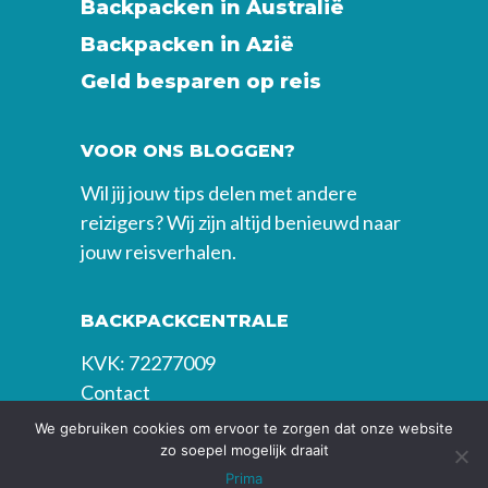
Backpacken in Australië
Backpacken in Azië
Geld besparen op reis
VOOR ONS BLOGGEN?
Wil jij jouw tips delen met andere
reizigers? Wij zijn altijd benieuwd naar
jouw reisverhalen.
BACKPACKCENTRALE
KVK: 72277009
Contact
We gebruiken cookies om ervoor te zorgen dat onze website
zo soepel mogelijk draait
Prima