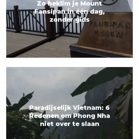
Zo beklim je Mount
Fansipan in één dag,
zonder gids
Paradijselijk Vietnam: 6
Redenen om Phong Nha
niet over te slaan