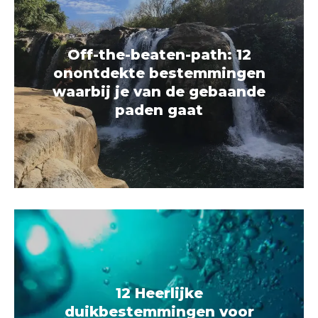
Off-the-beaten-path: 12
onontdekte bestemmingen
waarbij je van de gebaande
paden gaat
12 Heerlijke
duikbestemmingen voor