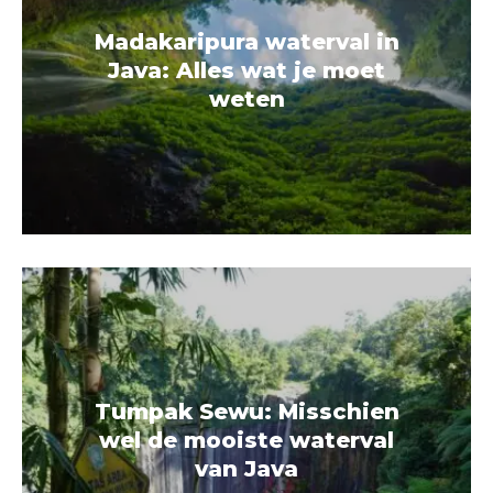
Madakaripura waterval in
Java: Alles wat je moet
weten
Tumpak Sewu: Misschien
wel de mooiste waterval
van Java