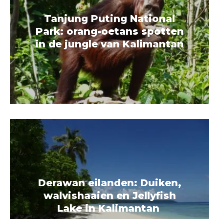
Tanjung Puting National
Park: orang-oetans spotten
in de jungle van Kalimantan
Derawan eilanden: Duiken,
walvishaaien en Jellyfish
Lake in Kalimantan