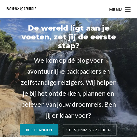
MENU
De wereld ligt aan je
voeten, zet jij de eerste
stap?
Welkom op dé blog voor
avontuurlijke backpackers en
zelfstandige reizigers. Wij helpen
je bij het ontdekken, plannen en
beleven van jouw droomreis. Ben
jij er klaar voor?
REIS PLANNEN
BESTEMMING ZOEKEN