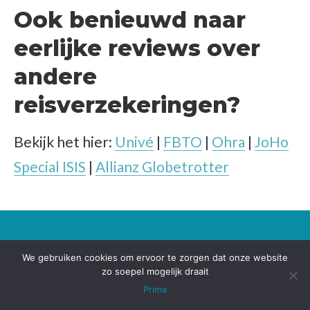
Ook benieuwd naar
eerlijke reviews over
andere
reisverzekeringen?
Bekijk het hier:
Univé
|
FBTO
|
Ohra
|
JoHo
Special ISIS
|
Allianz Globetrotter
BESTEMMINGEN
We gebruiken cookies om ervoor te zorgen dat onze website
Australië
zo soepel mogelijk draait
Prima
Azië