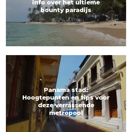
info over het ultieme
bounty paradijs
Panama stad:
Hoogtepunten en tips voor
deze verrassende
metropool