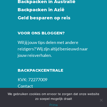
Backpacken in Australië
Backpacken in Azië
Geld besparen op reis
VOOR ONS BLOGGEN?
Wil jij jouw tips delen met andere
reizigers? Wij zijn altijd benieuwd naar
jouw reisverhalen.
BACKPACKCENTRALE
KVK: 72277009
Contact
We gebruiken cookies om ervoor te zorgen dat onze website
zo soepel mogelijk draait
Prima