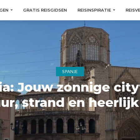
GEN
GRATIS REISGIDSEN
REISINSPIRATIE
REISV
SPANJE
ia: Jouw zonnige cityt
ur, strand en heerlij