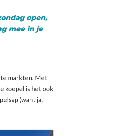
 zondag open,
ng mee in je
kte markten. Met
 koepel is het ook
pelsap (want ja,