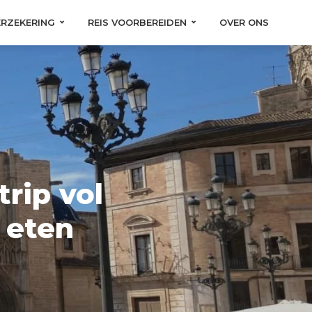
ERZEKERING
REIS VOORBEREIDEN
OVER ONS
rip vol
k eten