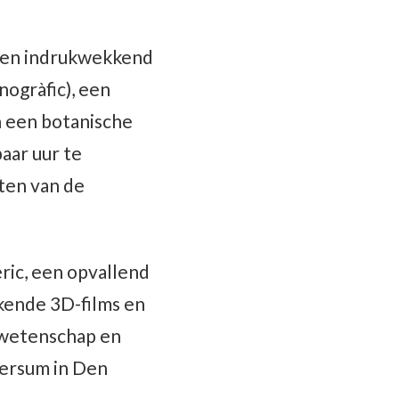
r een indrukwekkend
nogràfic), een
n een botanische
aar uur te
ten van de
èric, een opvallend
kkende 3D-films en
, wetenschap en
versum in Den