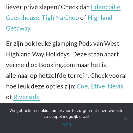
liever privé slapen? Check dan
Edencoille
Guesthouse
,
Tigh Na Cheo
of
Highland
Getaway
.
Er zijn ook leuke glamping Pods van West
Highland Way Holidays. Deze staan apart
vermeld op Booking.com maar het is
allemaal op hetzelfde terrein. Check vooral
hoe leuk deze opties zijn:
Coe
,
Etive
,
Nevis
of
Riverside
Wie wil kamperen kan bij
Blackwater
We gebruiken cookies om ervoor te zorgen dat onze website
zo soepel mogelijk draait
Hostel
de tent opzetten, en anders heeft
Prima