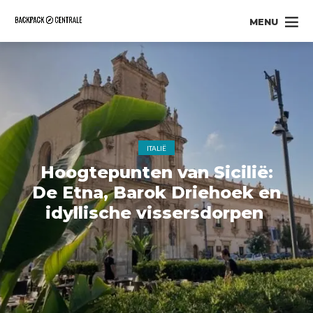
MENU
ITALIË
Hoogtepunten van Sicilië:
De Etna, Barok Driehoek en
idyllische vissersdorpen