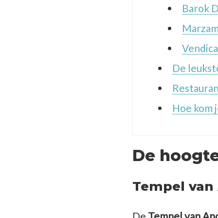
Barok D
Marzame
Vendica
De leukst
Restauran
Hoe kom j
De hoogte
Tempel van 
De
Tempel van Ap