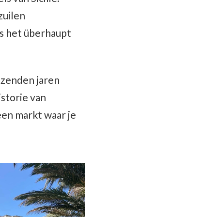
zuilen
 is het überhaupt
uizenden jaren
istorie van
een markt waar je