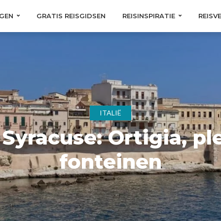
GEN
GRATIS REISGIDSEN
REISINSPIRATIE
REISV
ITALIË
Syracuse: Ortigia, pl
fonteinen