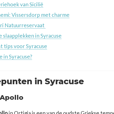
riehoek van Sicilië
mi: Vissersdorp met charme
ri Natuurreservaat
e slaapplekken in Syracuse
t tips voor Syracuse
e in Syracuse?
punten in Syracuse
Apollo
ollo
in Ortigia is een van de oudste Griekse tempel