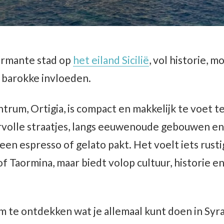
armante stad op
het eiland Sicilië
, vol historie, 
n barokke invloeden.
ntrum, Ortigia, is compact en makkelijk te voet 
rvolle straatjes, langs eeuwenoude gebouwen en 
e een espresso of gelato pakt. Het voelt iets rust
f Taormina, maar biedt volop cultuur, historie en 
m te ontdekken wat je allemaal kunt doen in Syr