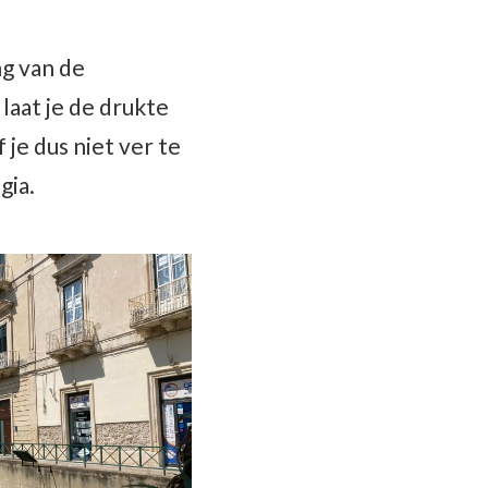
ng van de
laat je de drukte
 je dus niet ver te
gia.