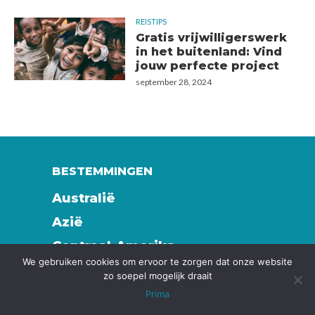
REISTIPS
Gratis vrijwilligerswerk
in het buitenland: Vind
jouw perfecte project
september 28, 2024
BESTEMMINGEN
Australië
Azië
Centraal-Amerika
We gebruiken cookies om ervoor te zorgen dat onze website
Europa
zo soepel mogelijk draait
Zuid-Amerika
Prima