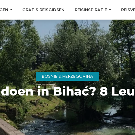
GEN
GRATIS REISGIDSEN
REISINSPIRATIE
REISV
BOSNIË & HERZEGOVINA
doen in Bihać? 8 Leu