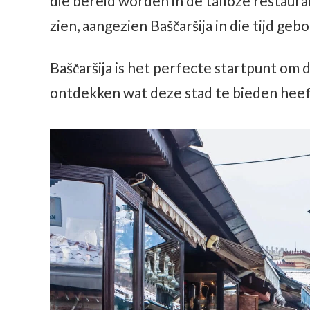
die bereid worden in de talloze restaur
zien, aangezien Baščaršija in die tijd gebo
Baščaršija is het perfecte startpunt om 
ontdekken wat deze stad te bieden heef