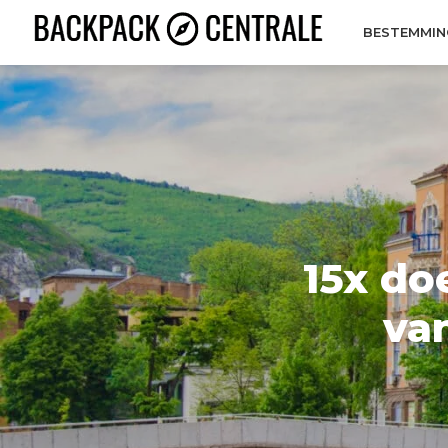
BESTEMMIN
15x do
va