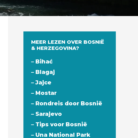
MEER LEZEN OVER BOSNIË
& HERZEGOVINA?
– Bihać
– Blagaj
– Jajce
– Mostar
– Rondreis door Bosnië
– Sarajevo
– Tips voor Bosnië
– Una National Park