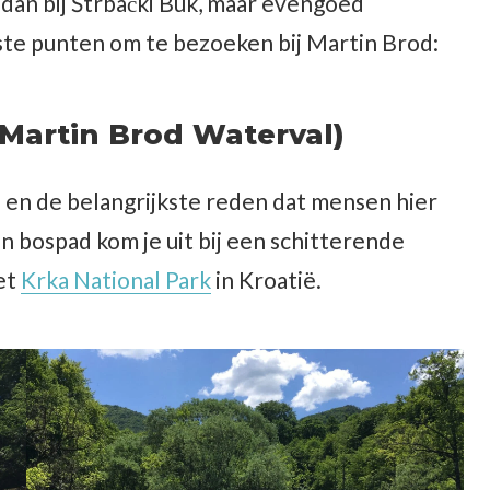
r dan bij Štrbački Buk, maar evengoed
ste punten om te bezoeken bij Martin Brod:
Martin Brod Waterval)
d en de belangrijkste reden dat mensen hier
n bospad kom je uit bij een schitterende
het
Krka National Park
in Kroatië.