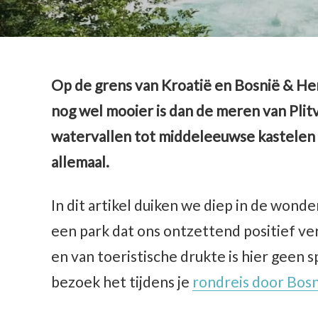
Op de grens van Kroatië en Bosnië & Her
nog wel mooier is dan de meren van Plitv
watervallen tot middeleeuwse kastelen e
allemaal.
In dit artikel duiken we diep in de wond
een park dat ons ontzettend positief ve
en van toeristische drukte is hier geen s
bezoek het tijdens je
rondreis door Bos