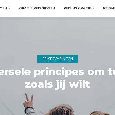
GEN
GRATIS REISGIDSEN
REISINSPIRATIE
REISV
REISERVARINGEN
ersele principes om t
zoals jij wilt