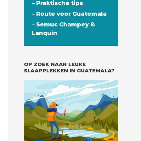
– Praktische tips
– Route voor Guatemala
– Semuc Champey &
Lanquín
OP ZOEK NAAR LEUKE
SLAAPPLEKKEN IN GUATEMALA?