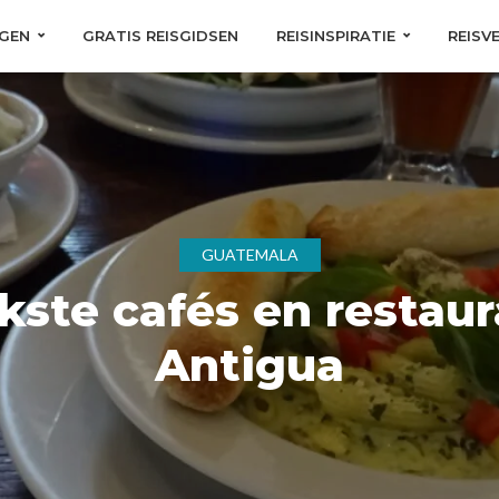
GEN
GRATIS REISGIDSEN
REISINSPIRATIE
REISV
GUATEMALA
kste cafés en restaur
Antigua