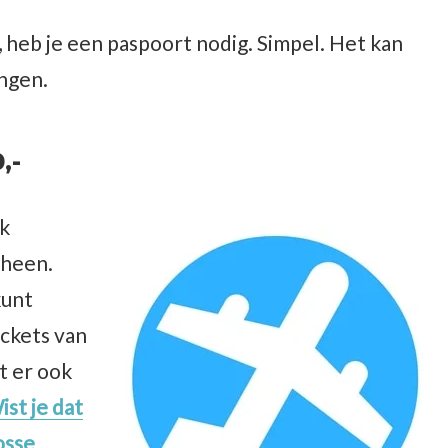
, heb je een paspoort nodig. Simpel. Het kan
engen.
,-
jk
rheen.
kunt
ickets van
t er ook
ist je dat
osse