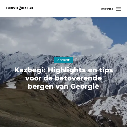
MENU
GEORGIË
Kazbegi: Highlights en tips
voor de betoverende
bergen van Georgië