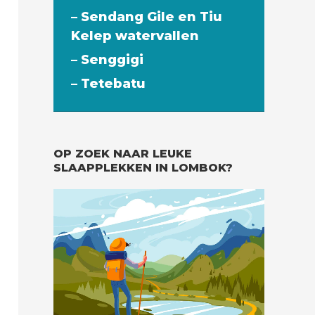
– Sendang Gile en Tiu
Kelep watervallen
– Senggigi
– Tetebatu
OP ZOEK NAAR LEUKE
SLAAPPLEKKEN IN LOMBOK?