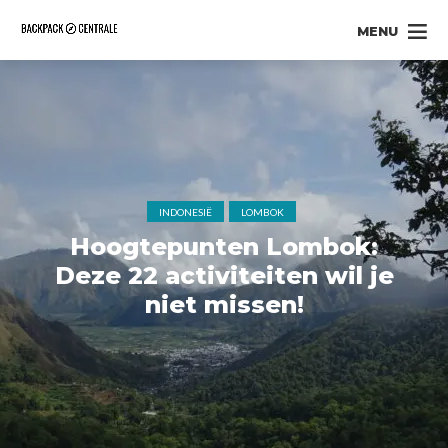
MENU
INDONESIË
LOMBOK
Hoogtepunten Lombok:
Deze 22 activiteiten wil je
niet missen!