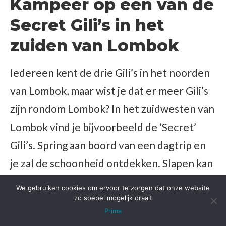
Kampeer op een van de
Secret Gili’s in het
zuiden van Lombok
Iedereen kent de drie Gili’s in het noorden
van Lombok, maar wist je dat er meer Gili’s
zijn rondom Lombok? In het zuidwesten van
Lombok vind je bijvoorbeeld de ‘Secret’
Gili’s. Spring aan boord van een dagtrip en
je zal de schoonheid ontdekken. Slapen kan
ook, maar de accommodatie op de eilanden
We gebruiken cookies om ervoor te zorgen dat onze website
is basic. Dat is ook weer onderdeel van de
zo soepel mogelijk draait
Prima
ervaring. Wil je een bijzonder avontuur