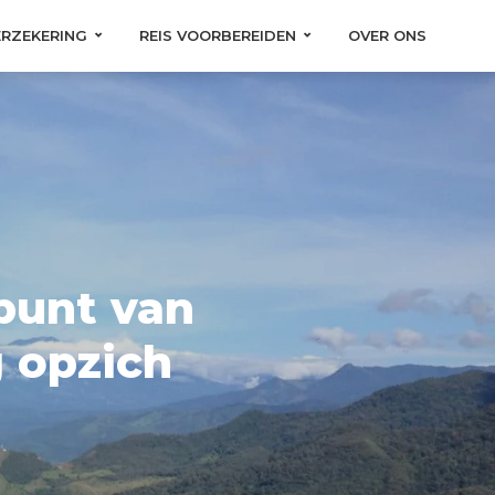
ERZEKERING
REIS VOORBEREIDEN
OVER ONS
punt van
 opzich