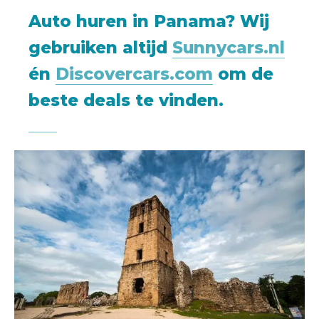
Auto huren in Panama? Wij
gebruiken altijd
Sunnycars.nl
én
Discovercars.com
om de
beste deals te vinden.