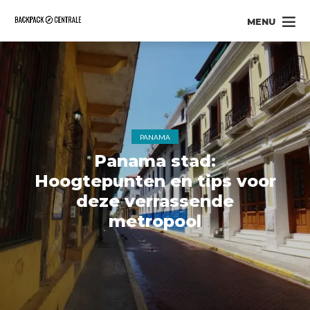
MENU
PANAMA
Panama stad:
Hoogtepunten en tips voor
deze verrassende
metropool