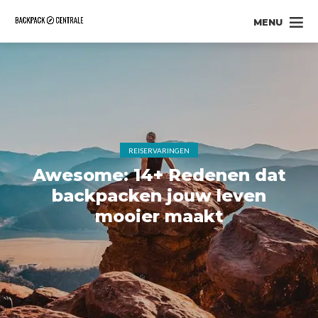
MENU
REISERVARINGEN
Awesome: 14+ Redenen dat
backpacken jouw leven
mooier maakt