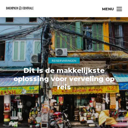
MENU
REISERVARINGEN
Dit is de makkelijkste
oplossing voor verveling op
reis