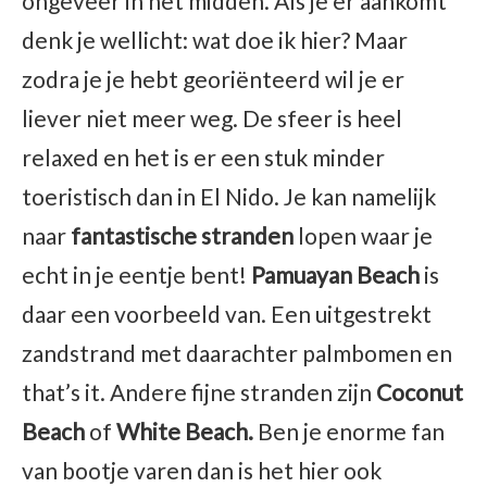
ongeveer in het midden. Als je er aankomt
denk je wellicht: wat doe ik hier? Maar
zodra je je hebt georiënteerd wil je er
liever niet meer weg. De sfeer is heel
relaxed en het is er een stuk minder
toeristisch dan in El Nido. Je kan namelijk
naar
fantastische stranden
lopen waar je
echt in je eentje bent!
Pamuayan Beach
is
daar een voorbeeld van. Een uitgestrekt
zandstrand met daarachter palmbomen en
that’s it. Andere fijne stranden zijn
Coconut
Beach
of
White Beach.
Ben je enorme fan
van bootje varen dan is het hier ook