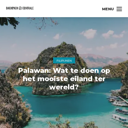
MENU
FILIPIJNEN
Palawan: Wat te doen op
het mooiste eiland ter
wereld?