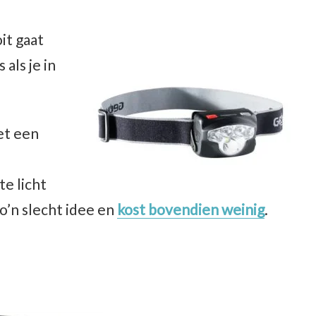
oit gaat
als je in
et een
te licht
zo’n slecht idee en
kost bovendien weinig
.