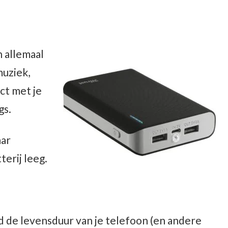
 allemaal
muziek,
ct met je
gs.
aar
terij leeg.
jd de levensduur van je telefoon (en andere