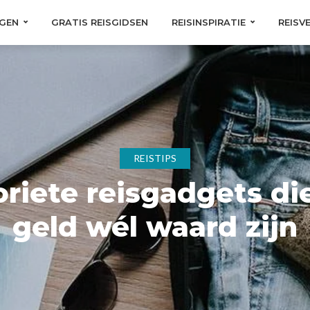
GEN
GRATIS REISGIDSEN
REISINSPIRATIE
REISV
REISTIPS
oriete reisgadgets di
geld wél waard zijn