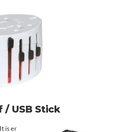
f / USB Stick
t is er