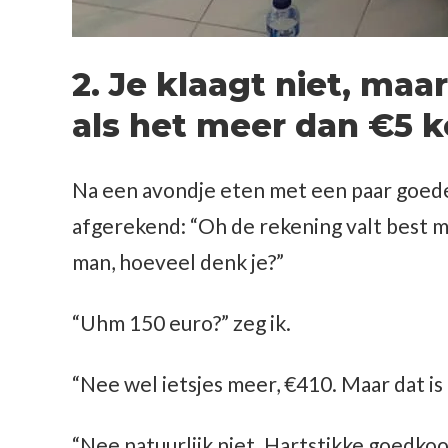
2. Je klaagt niet, maa
als het meer dan €5 k
Na een avondje eten met een paar goed
afgerekend: “Oh de rekening valt best 
man, hoeveel denk je?”
“Uhm 150 euro?” zeg ik.
“Nee wel ietsjes meer, €410. Maar dat is
“Nee natuurlijk niet. Hartstikke goedkoo