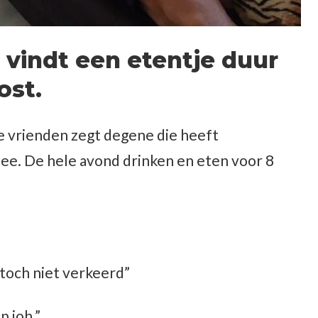
r vindt een etentje duur
ost.
e vrienden zegt degene die heeft
mee. De hele avond drinken en eten voor 8
 toch niet verkeerd”
p joh.”