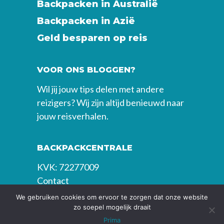
Backpacken in Australië
Backpacken in Azië
Geld besparen op reis
VOOR ONS BLOGGEN?
Wil jij jouw tips delen met andere
reizigers? Wij zijn altijd benieuwd naar
jouw reisverhalen.
BACKPACKCENTRALE
KVK: 72277009
Contact
We gebruiken cookies om ervoor te zorgen dat onze website
zo soepel mogelijk draait
Prima