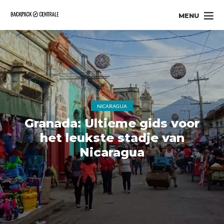
MENU
NICARAGUA
Granada: Ultieme gids voor
het leukste stadje van
Nicaragua