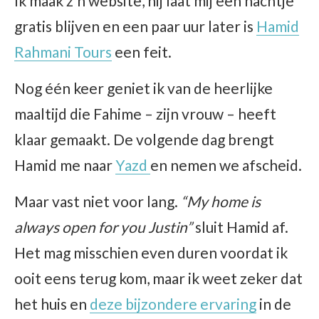
Ik maak z’n website, hij laat mij een nachtje
gratis blijven en een paar uur later is
Hamid
Rahmani Tours
een feit.
Nog één keer geniet ik van de heerlijke
maaltijd die Fahime – zijn vrouw – heeft
klaar gemaakt. De volgende dag brengt
Hamid me naar
Yazd
en nemen we afscheid.
Maar vast niet voor lang.
“My home is
always open for you Justin”
sluit Hamid af.
Het mag misschien even duren voordat ik
ooit eens terug kom, maar ik weet zeker dat
het huis en
deze bijzondere ervaring
in de