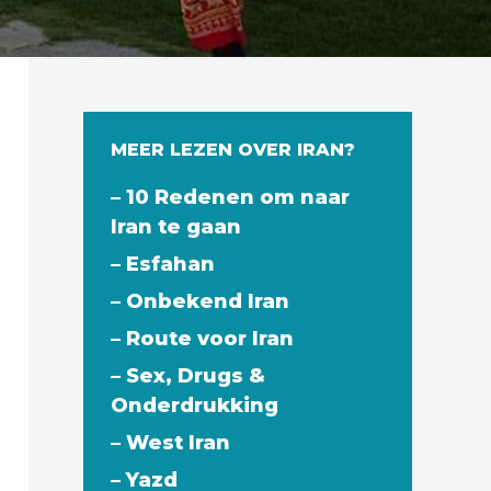
MEER LEZEN OVER IRAN?
– 10 Redenen om naar
Iran te gaan
– Esfahan
– Onbekend Iran
– Route voor Iran
– Sex, Drugs &
Onderdrukking
– West Iran
– Yazd