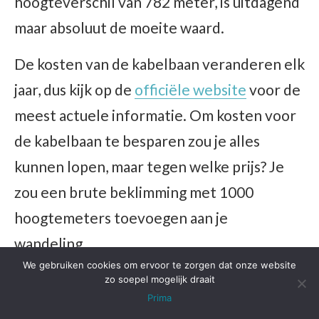
hoogteverschil van 782 meter, is uitdagend
maar absoluut de moeite waard.
De kosten van de kabelbaan veranderen elk
jaar, dus kijk op de
officiële website
voor de
meest actuele informatie. Om kosten voor
de kabelbaan te besparen zou je alles
kunnen lopen, maar tegen welke prijs? Je
zou een brute beklimming met 1000
hoogtemeters toevoegen aan je
wandeling.
We gebruiken cookies om ervoor te zorgen dat onze website
zo soepel mogelijk draait
Prima