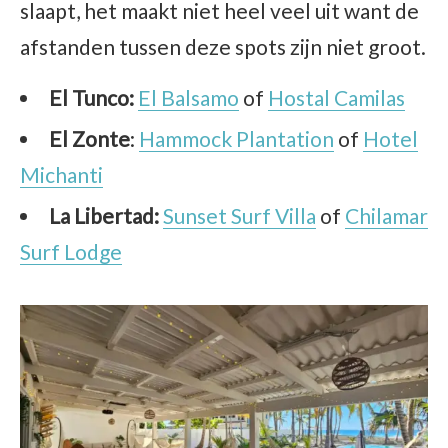
slaapt, het maakt niet heel veel uit want de
afstanden tussen deze spots zijn niet groot.
El Tunco:
El Balsamo
of
Hostal Camilas
El Zonte
:
Hammock Plantation
of
Hotel
Michanti
La Libertad:
Sunset Surf Villa
of
Chilamar
Surf Lodge