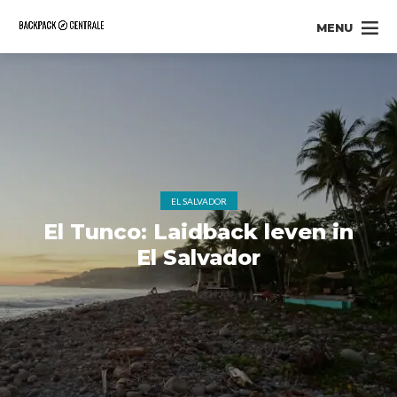
MENU
EL SALVADOR
El Tunco: Laidback leven in
El Salvador