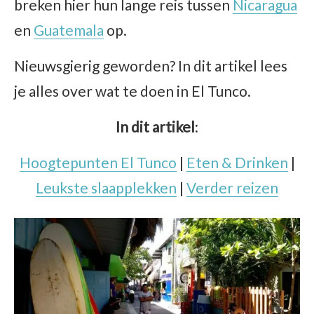
breken hier hun lange reis tussen
Nicaragua
en
Guatemala
op.
Nieuwsgierig geworden? In dit artikel lees
je alles over wat te doen in El Tunco.
In dit artikel
:
Hoogtepunten El Tunco
|
Eten & Drinken
|
Leukste slaapplekken
|
Verder reizen