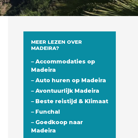
MEER LEZEN OVER
MADEIRA?
– Accommodaties op
Madeira
– Auto huren op Madeira
– Avontuurlijk Madeira
– Beste reistijd & Klimaat
– Funchal
– Goedkoop naar
Madeira