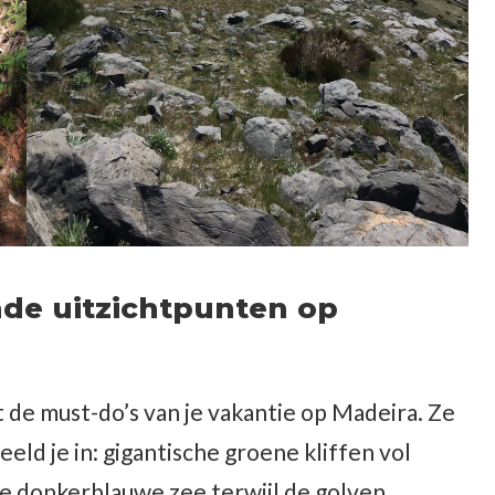
e uitzicht
punten op
t de must-do’s van je vakantie op Madeira. Ze
Beeld je in: gigantische groene kliffen vol
de donkerblauwe zee terwijl de golven