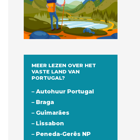
MEER LEZEN OVER HET
VASTE LAND VAN
PORTUGAL?
– Autohuur Portugal
– Braga
– Guimarães
– Lissabon
– Peneda-Gerês NP