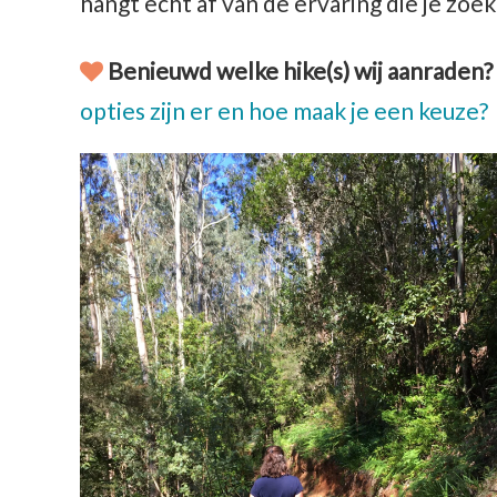
hangt echt af van de ervaring die je zoekt
Benieuwd welke hike(s) wij aanraden?
opties zijn er en hoe maak je een keuze?