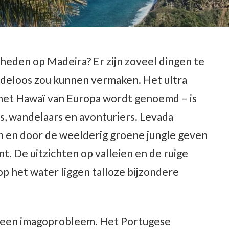
eden op Madeira? Er zijn zoveel dingen te
indeloos zou kunnen vermaken. Het ultra
het Hawaï van Europa wordt genoemd – is
s, wandelaars en avonturiers. Levada
n en door de weelderig groene jungle geven
ent. De uitzichten op valleien en de ruige
op het water liggen talloze bijzondere
e een imagoprobleem. Het Portugese