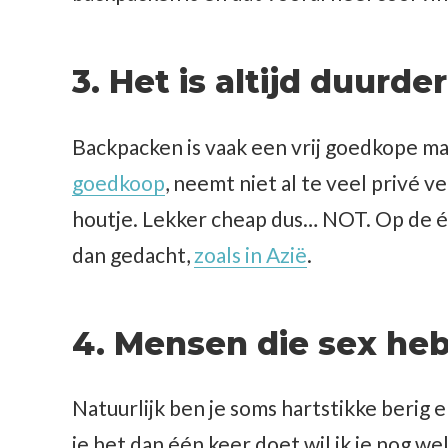
3. Het is altijd duurde
Backpacken is vaak een vrij goedkope ma
goedkoop
, neemt niet al te veel privé v
houtje. Lekker cheap dus… NOT. Op de éé
dan gedacht,
zoals in Azië
.
4. Mensen die sex he
Natuurlijk ben je soms hartstikke berig
je het dan één keer doet wil ik je nog we