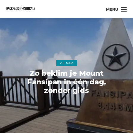
MENU
VIETNAM
Zo beklim je Mount
Fansipan in één dag,
zonder gids