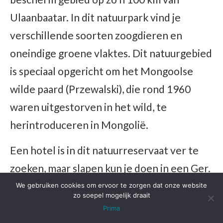
Ulaanbaatar. In dit natuurpark vind je
verschillende soorten zoogdieren en
oneindige groene vlaktes. Dit natuurgebied
is speciaal opgericht om het Mongoolse
wilde paard (Przewalski), die rond 1960
waren uitgestorven in het wild, te
herintroduceren in Mongolië.
Een hotel is in dit natuurreservaat ver te
zoeken, maar slapen kun je doen in een Ger.
Interessant feitje is dat deze
We gebruiken cookies om ervoor te zorgen dat onze website
zo soepel mogelijk draait
nomadententen altijd op het zuiden gericht
Prima
zijn, omdat de wind uit het noorden komt.