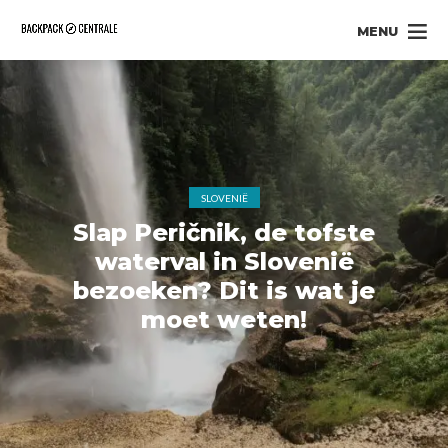
MENU
SLOVENIË
Slap Peričnik, de tofste
waterval in Slovenië
bezoeken? Dit is wat je
moet weten!