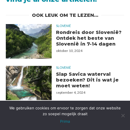
OOK LEUK OM TE LEZEN...
SLOVENIË
Rondreis door Slovenië?
Ontdek het beste van
Slovenië in 7-14 dagen
oktober 10, 2024
SLOVENIË
Slap Savica waterval
bezoeken? Dit is wat je
moet weten!
september 4, 2024
We gebruiken cookies om ervoor te zorgen dat onze website
SLOVENIË
zo soepel mogelijk draait
De 5 Beste Hostels in
Bled
Prima
september 4, 2024