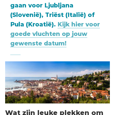
gaan voor Ljubljana
(Slovenië), Triëst (Italië) of
Pula (Kroatië).
Kijk hier voor
goede vluchten op jouw
gewenste datum!
Wat zijn leuke plekken om