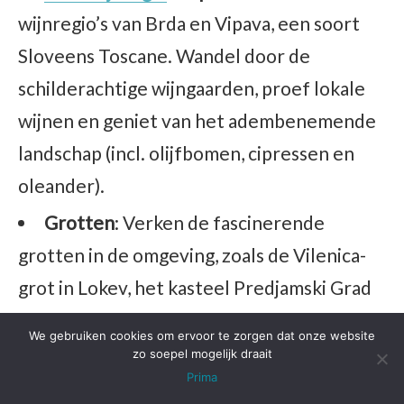
wijnregio’s van Brda en Vipava, een soort
Sloveens Toscane. Wandel door de
schilderachtige wijngaarden, proef lokale
wijnen en geniet van het adembenemende
landschap (incl. olijfbomen, cipressen en
oleander).
Grotten
: Verken de fascinerende
grotten in de omgeving, zoals de Vilenica-
grot in Lokev, het kasteel Predjamski Grad
dat in een grot is gebouwd, en de
We gebruiken cookies om ervoor te zorgen dat onze website
wereldberoemde Postojna-grot met zijn
zo soepel mogelijk draait
Prima
indrukwekkende stalactieten en