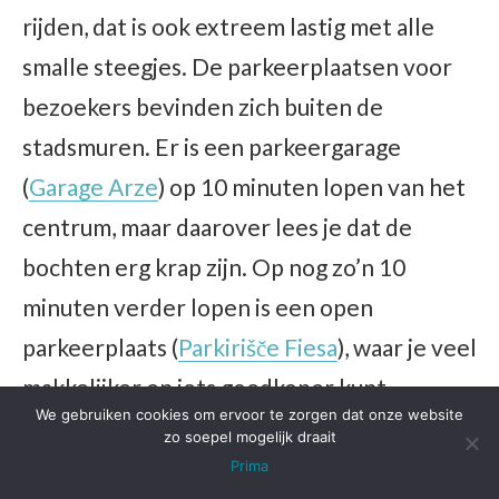
rijden, dat is ook extreem lastig met alle
smalle steegjes. De parkeerplaatsen voor
bezoekers bevinden zich buiten de
stadsmuren. Er is een parkeergarage
(
Garage Arze
) op 10 minuten lopen van het
centrum, maar daarover lees je dat de
bochten erg krap zijn. Op nog zo’n 10
minuten verder lopen is een open
parkeerplaats (
Parkirišče Fiesa
), waar je veel
makkelijker en iets goedkoper kunt
We gebruiken cookies om ervoor te zorgen dat onze website
parkeren. In de maanden oktober t/m maart
zo soepel mogelijk draait
is parkeren hier zelfs gratis.
Prima