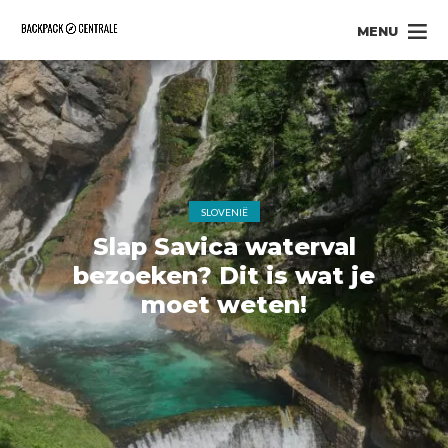
MENU
SLOVENIË
Slap Savica waterval
bezoeken? Dit is wat je
moet weten!