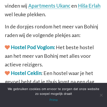
vinden wij
Apartments
Ukanc
en
Hiša
Erlah
wel leuke plekken.
In de dorpjes rondom het meer van Bohinj
raden wij de volgende plekjes aan:
Hostel Pod
Voglom:
Het beste hostel
aan het meer van Bohinj met alles voor
actieve reizigers.
Hostel Ceklin
: Een hostel waar je het
gevoel hebt dat je thuis komt na een dag
We gebruiken cookies om ervoor te zorgen dat onze website
ontdekken.
zo soepel mogelijk draait
Old Mill House
:
Hier geniet je van de
Prima