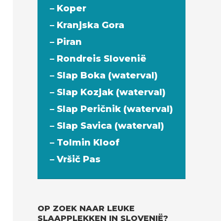
– Koper
– Kranjska Gora
– Piran
– Rondreis Slovenië
– Slap Boka (waterval)
– Slap Kozjak (waterval)
– Slap Peričnik (waterval)
– Slap Savica (waterval)
– Tolmin Kloof
– Vršič Pas
OP ZOEK NAAR LEUKE
SLAAPPLEKKEN IN SLOVENIË?