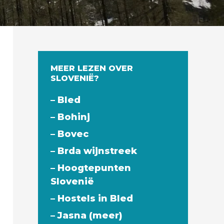
MEER LEZEN OVER
SLOVENIË?
– Bled
– Bohinj
– Bovec
– Brda wijnstreek
– Hoogtepunten
Slovenië
– Hostels in Bled
– Jasna (meer)