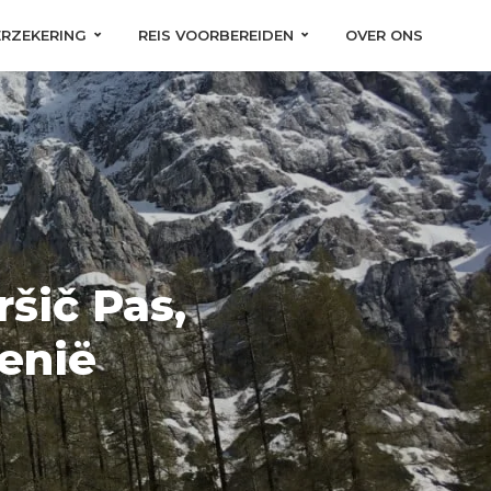
ERZEKERING
REIS VOORBEREIDEN
OVER ONS
šič Pas,
enië