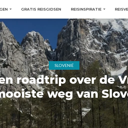
GEN
GRATIS REISGIDSEN
REISINSPIRATIE
REISV
SLOVENIË
en roadtrip over de Vr
mooiste weg van Slov