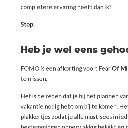
completere ervaring heeft dan ik?
Stop.
Heb je wel eens geh
FOMO is een afkorting voor:
F
ear
O
f
M
te missen.
Het is de reden dat je bij het plannen va
vakantie nodig hebt om bij te komen. Het 
plakkertjes zodat je alle must-sees in ied
bestemmingen oppervlakkig bekijkt en n