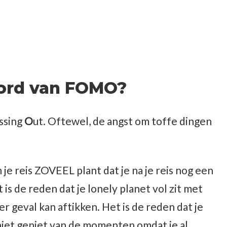
oord van FOMO?
issing
O
ut. Oftewel, de angst om toffe dingen
n je reis ZOVEEL plant dat je na je reis nog een
is de reden dat je lonely planet vol zit met
er geval kan aftikken. Het is de reden dat je
iet geniet van de momenten omdat je al