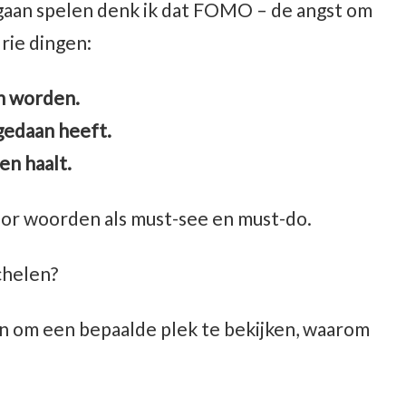
gaan spelen denk ik dat FOMO – de angst om
rie dingen:
en worden.
t gedaan heeft.
ven haalt.
oor woorden als must-see en must-do.
chelen?
tten om een bepaalde plek te bekijken, waarom