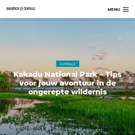
MENU
AUSTRALIË
Kakadu National Park – Tips
voor jouw avontuur in de
ongerepte wildernis