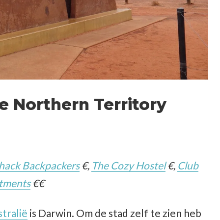
 Northern Territory
hack Backpackers
€,
The Cozy Hostel
€,
Club
rtments
€€
tralië
is Darwin. Om de stad zelf te zien heb