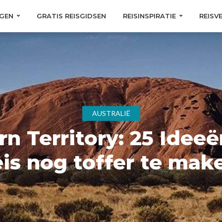
GEN
GRATIS REISGIDSEN
REISINSPIRATIE
REISV
AUSTRALIË
n Territory: 25 Idee
eis nog toffer te mak