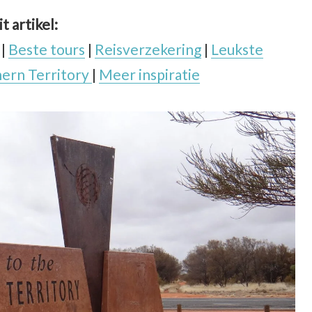
it artikel:
|
Beste tours
|
Reisverzekering
|
Leukste
hern Territory
|
Meer inspiratie