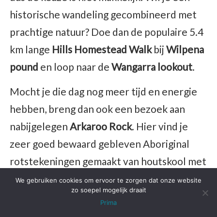
historische wandeling gecombineerd met
prachtige natuur? Doe dan de populaire 5.4
km lange
Hills Homestead Walk
bij
Wilpena
pound
en loop naar de
Wangarra lookout
.
Mocht je die dag nog meer tijd en energie
hebben, breng dan ook een bezoek aan
nabijgelegen
Arkaroo Rock
. Hier vind je
zeer goed bewaard gebleven Aboriginal
rotstekeningen gemaakt van houtskool met
een fijn uitzicht.
We gebruiken cookies om ervoor te zorgen dat onze website
zo soepel mogelijk draait
Heb je echt veel tijd? Dan kun je ervoor
Prima