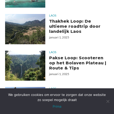
LAOS
Thakhek Loop: De
ultieme roadtrip door
landelijk Laos
januari 1, 2025
LAOS
Pakse Loop: Scooteren
op het Bolaven Plateau |
Route & Tips
januari 1, 2025
LAOS
Wat te doen in Pakse:
We gebruiken cookies om ervoor te zorgen dat onze website
Een gids voor de beste
zo soepel mogelijk draait
activiteiten en attracties
Prima
oktober 11, 2024