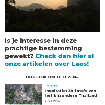
Is je interesse in deze
prachtige bestemming
gewekt?
Check dan hier al
onze artikelen over Laos!
OOK LEUK OM TE LEZEN...
THAILAND
Inspiratie: 39 foto’s van
het bijzondere Thailand
juni 4, 2026