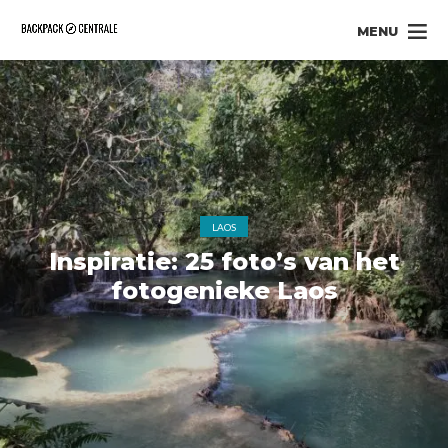
MENU
LAOS
Inspiratie: 25 foto’s van het
fotogenieke Laos